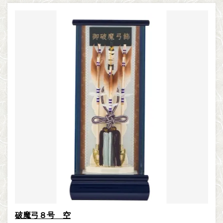
破魔弓８号 空