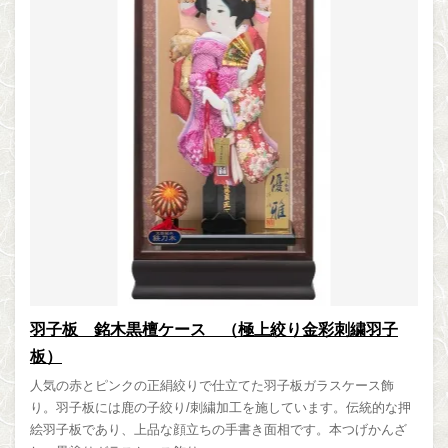
羽子板 銘木黒檀ケース （極上絞り金彩刺繍羽子
板）
人気の赤とピンクの正絹絞りで仕立てた羽子板ガラスケース飾
り。羽子板には鹿の子絞り/刺繍加工を施しています。伝統的な押
絵羽子板であり、上品な顔立ちの手書き面相です。本つげかんざ