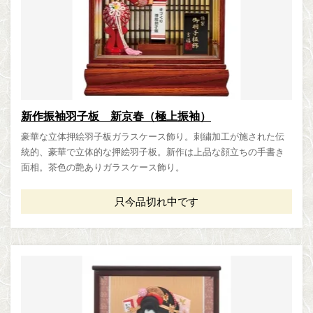
新作振袖羽子板 新京春（極上振袖）
豪華な立体押絵羽子板ガラスケース飾り。刺繍加工が施された伝
統的、豪華で立体的な押絵羽子板。新作は上品な顔立ちの手書き
面相。茶色の艶ありガラスケース飾り。
只今品切れ中です