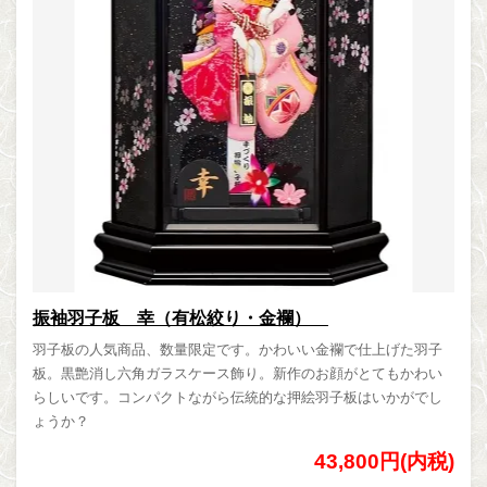
振袖羽子板 幸（有松絞り・金襴）
羽子板の人気商品、数量限定です。かわいい金襴で仕上げた羽子
板。黒艶消し六角ガラスケース飾り。新作のお顔がとてもかわい
らしいです。コンパクトながら伝統的な押絵羽子板はいかがでし
ょうか？
43,800円(内税)