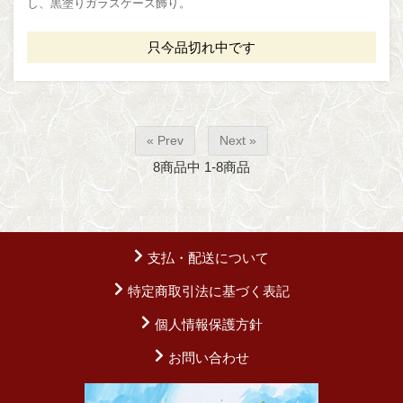
し、黒塗りガラスケース飾り。
只今品切れ中です
« Prev
Next »
8
商品中
1-8
商品
支払・配送について
特定商取引法に基づく表記
個人情報保護方針
お問い合わせ