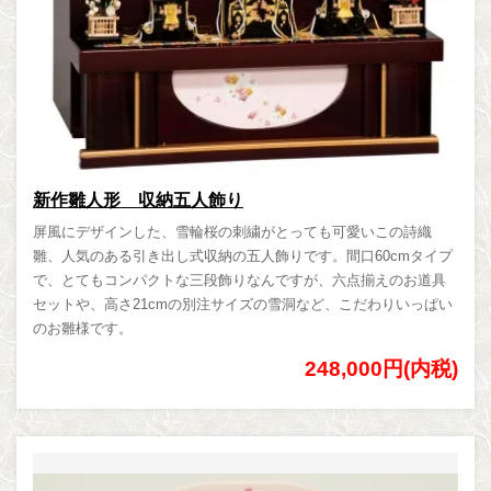
新作雛人形 収納五人飾り
屏風にデザインした、雪輪桜の刺繍がとっても可愛いこの詩織
雛、人気のある引き出し式収納の五人飾りです。間口60cmタイプ
で、とてもコンパクトな三段飾りなんですが、六点揃えのお道具
セットや、高さ21cmの別注サイズの雪洞など、こだわりいっぱい
のお雛様です。
248,000円(内税)