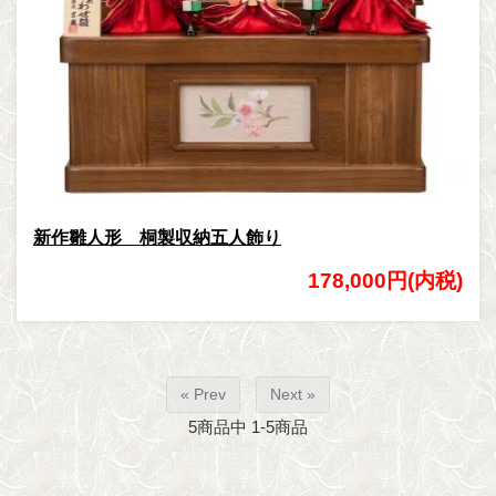
新作雛人形 桐製収納五人飾り
178,000円(内税)
« Prev
Next »
5
商品中
1-5
商品