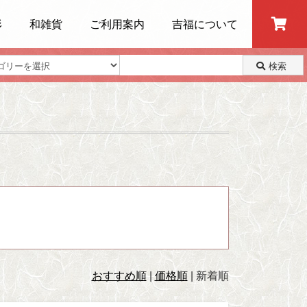
形
和雑貨
ご利用案内
吉福について
検索
おすすめ順
|
価格順
|
新着順