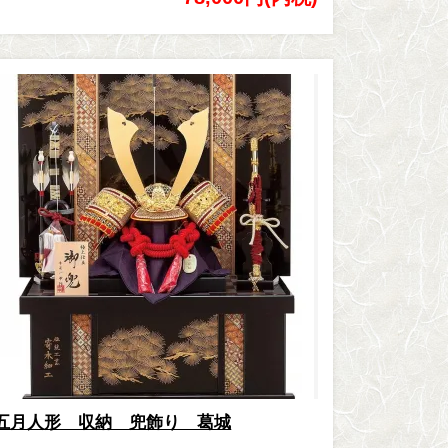
五月人形 収納 兜飾り 葛城