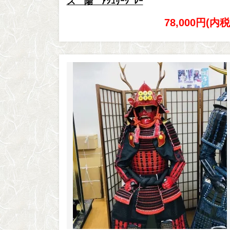
ス 陽 ｱｼｭﾘｰｸﾞﾚｰ
78,000円(内税