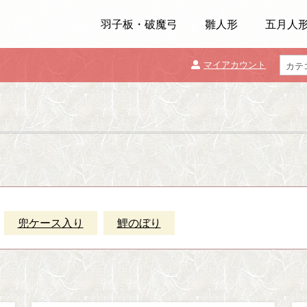
羽子板・破魔弓
雛人形
五月人
マイアカウント
兜ケース入り
鯉のぼり