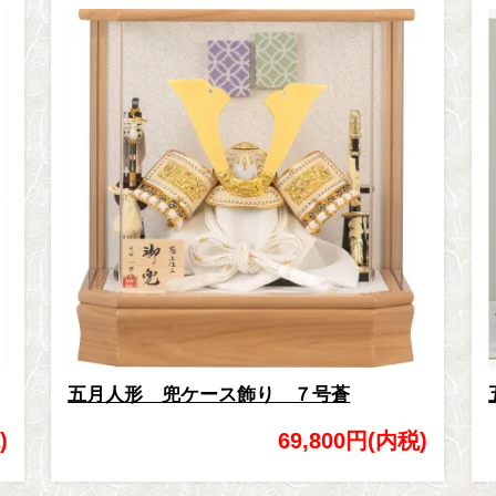
五月人形 兜ケース飾り ７号蒼
)
69,800円(内税)