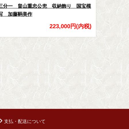
三分一 畠山重忠公兜 収納飾り 国宝模
写 加藤鞆美作
223,000円(内税)
支払・配送について