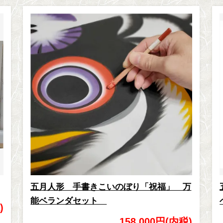
五月人形 手書きこいのぼり「祝福」 万
能ベランダセット
)
158,000円(内税)