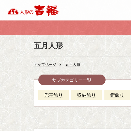
五月人形
トップページ
五月人形
サブカテゴリー一覧
兜平飾り
収納飾り
鎧飾り