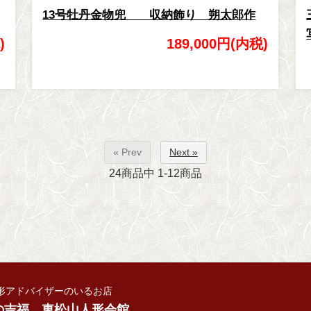
13号牡丹金物兜 収納飾り 朔太郎作
)
189,000円(内税)
« Prev
Next »
24
商品中
1-12
商品
形アドバイザーのいるお店
の吉福 東松山人形会館