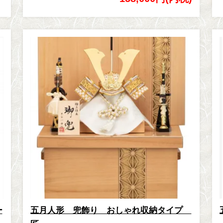
ー
五月人形 兜飾り おしゃれ収納タイプ