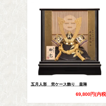
五月人形 兜ケース飾り 皇琳
69,800円(内税